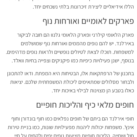
הללו אידיאליים ליצירת זיכרונות בלתי נשכחים יחד.
פארקים לאומיים ואורחות נוף
פארק הלאומי קילרני ופארק הלאומי גלנוו הם חובה לביקור
באירלנד. יש להם נופים מהממים ואורחות נוף שמושלמים
למשפחות. תוכלו לצאת לטיולים נופשיים ולראות נופים מדהימים.
בנוסף, ישנן פעילויות כיפיות כמו פיקניקים וצפייה בחיות וואלד.
בתכנון של הרפתקאות אלו, הבטיחות היא המפתח. ודאו להתכונן
ולבחור מסלולים שמתאימים ליכולת המשפחתית שלכם. יציאות
כאלו בטבע הן מצוינות לבילוי באיכות יחד.
חופים מלאי כיף והליכות חופיים
חופי אירלנד הם ביתם של חופים נפלאים כמו חוף בונדורן וחוף
אינץ'. משפחות יכולות ליהנות מפעילויות שונות, כמו בניית טירות
חול ושחייה. הליכות חופיות מציעות נופים יפים ולקחים על חיי