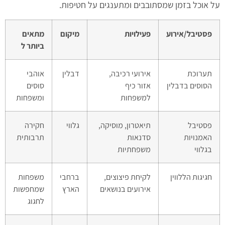
על אוכל בזמן שמסתובבים ומתענגים על חטיפות.
פסטיבל/אירוע
פעילויות
מיקום
מתאים
ביותר ל
תערוכת
אירועי רכיבה,
דבלין
אוהבי
הסוסים בדבלין
אזור כיף
סוסים
למשפחות
ומשפחות
פסטיבל
תיאטרון, מוסיקה,
גלווי
חקירה
האמנויות
סדנאות
תרבותית
בגלווי
משפחתיות
חגיגות הללווין
לקיחת פיצוצים,
ברחבי
משפחות
אירועים בנושאים
הארץ
שמחפשות
לחגוג