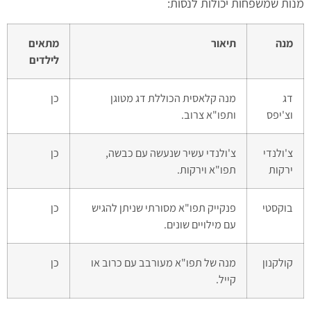
מנות שמשפחות יכולות לנסות:
מנה
תיאור
מתאים
לילדים
דג
מנה קלאסית הכוללת דג מטוגן
כן
וצ'יפס
ותפו"א צרוב.
צ'ולנדי
צ'ולנדי עשיר שנעשה עם כבשה,
כן
ירקות
תפו"א וירקות.
בוקסטי
פנקייק תפו"א מסורתי שניתן להגיש
כן
עם מילויים שונים.
קולקנון
מנה של תפו"א מעורבב עם כרוב או
כן
קייל.