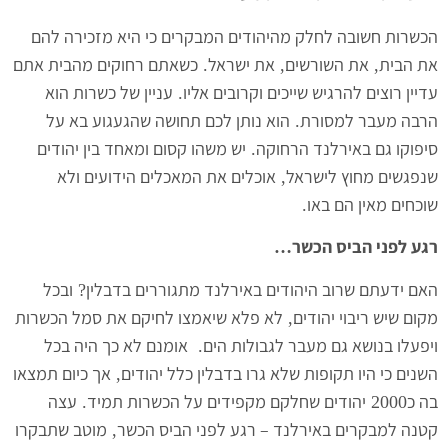
הכשרות חשובה לחלק מהיהודים המבקרים כי היא מזכירה להם
את הבית
את השורשים
את ישראל
כשאתם רחוקים מהבית אתם
.
,
,
עדיין רוצים להרגיש שייכים וקרובים אליו
עניין של כשרות הוא
.
הרבה מעבר למסורת
הוא נותן לכם תחושה שהגעגוע בא על
.
סיפוקו גם באירלנד הרחוקה
יש משהו קסום ומאחד בין יהודים
.
שנפגשים מחוץ לישראל
אוכלים את המאכלים הידועים ולא
,
שוכחים מאין הם באו
.
רגע לפני הביס הכשר
…
האם ידעתם שרוב היהודים באירלנד מתגוררים בדבלין
ובכל
?
מקום שיש ריבוי יהודים
לא פלא שיאמצו לחיקם את סמל הכשרות
,
ויפעלו בנושא גם מעבר לגבולות הים
אומנם לא כך היה בכל
.
השנים כי היו תקופות שלא גרו בדבלין כלל יהודים
אך כיום תמצאו
,
בה כ
יהודים שחלקם מקפידים על הכשרות תמיד
עצה
.
2000
קטנה למבקרים באירלנד – רגע לפני הביס הכשר
מוטב שתבקרו
,