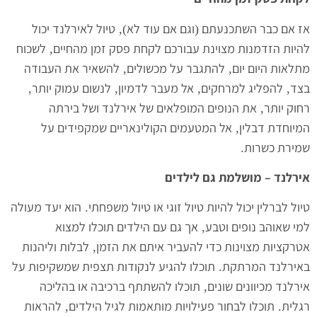
אז אם כבר השתכנעתם
וגם אם עוד לא
טיול לאירלנד יכול
),
(
להיות הזדמנות מצוינת עבורכם לקחת פסק זמן מהחיים
לשכוח
,
מתלאות היום יום
להתגבר על מכשולים
להשאיר את העבודה
,
,
בצד
להפליג למרחקים
אל מעבר לדמיון
לנשום עמוק יותר
,
,
,
,
רחוק יותר
את הנופים המופלאים של אירלנד ושל בירתה
,
המיוחדת דבלין
אל המטעמים הקולינאריים שמקפידים על
,
שמירת כשרות
.
אירלנד – מושלמת גם לילדים
טיול לברלין יכול להיות טיול זוגי או טיול משפחתי
הוא יעד מעולה
.
למי שאוהב נופים וטבע
אך גם עם הילדים תוכלו למצוא
,
אטרקציות מצוינות כדי להעביר איתם את הזמן
לבלות וליהנות
,
באירלנד המרתקת
תוכלו להגיע לנקודות תצפית שמשקיפות על
.
אירלנד מכיוונים שונים
תוכלו להשתתף ברכיבה או בהליכה
,
רגלית
תוכלו לבחור פעילויות מותאמות לגיל הילדים
להראות
,
.