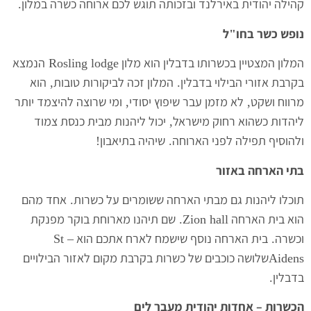
קהילה יהודית באירלנד ובזכותה תוגש לכם ארוחה כשרה במלון
.
נופש כשר בחו
ל
"
המלון המצטיין בכשרותו בדבלין הוא מלון
הנמצא
Rosling lodge
בקרבת אזורי הבילוי בדבלין
המלון זכה לביקורות טובות
הוא
,
.
מרווח ושקט
לא מזמן עבר שיפוץ יסודי
ומי שרוצה להיצמד יותר
,
,
ליהדות כשהוא רחוק מישראל
יכול ליהנות מבית כנסת צמוד
,
ולהוסיף תפילה לפני הארוחה
שיהיה בתיאבון
!
.
בתי הארחה באזור
תוכלו ליהנות גם מבתי הארחה ששומרים על כשרות
אחד מהם
.
הוא בית הארחה
שם תיהנו מארוחת בוקר מפנקת
Zion hall.
וכשרה
בית הארחה נוסף שישמח לארח אתכם הוא
– St
.
שלושה כוכבים של כשרות בקרבת מקום לאזור הבילויים
Aidens
בדבלין
.
הכשרות – אחדות יהודית מעבר לים