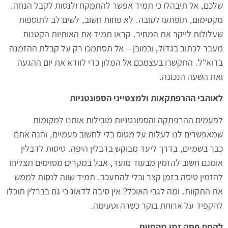
שלכם
אל תיבהלו כי תמיד אפשר להתמקח ולנסות לקבל הנחה
.
,
מקסימום
תופתעו לטובה
לא פחות חשוב
לשים לב לתוספות
,
.
,
שעלולות לייקר את המחיר
קראו תמיד את האותיות הקטנות
.
מעבר לכתוב בגדול
וכמובן
אל תסתמכו רק על קבלת ההזמנה
–
,
בדוא
ל
התקשרו בעצמכם אל המלון כדי לוודא את יום ההגעה
.
"
ואת השעה הנכונה
.
לאוהבי ההרפתקאות ולמצטייני הספונטניות
לפעמים ההרפתקה והספונטניות מובילות אותנו למקומות
שמאפשרים לנו לעלות על מטוס בלי לחשוב פעמיים
והנה אתם
,
כבר בשמיים
בדרך ליעד מבוקש בדבלין היפה
טיסות לדבלין
.
,
אומנם חשוב להזמין מבעוד מועד
אבל במקרים מסוימים תצליחו
,
להזמין טיסה בזמן קצר ובלי להתעכב
תמיד שווה לנסות לממש
.
את התקוות
ומה לגבי האוכל
אין סיבה לדאוג כי גם בברלין תוכלו
?
.
להקפיד על ארוחת בוקר כשרה וטעימה
.
לקחת פסק זמן מהחיים